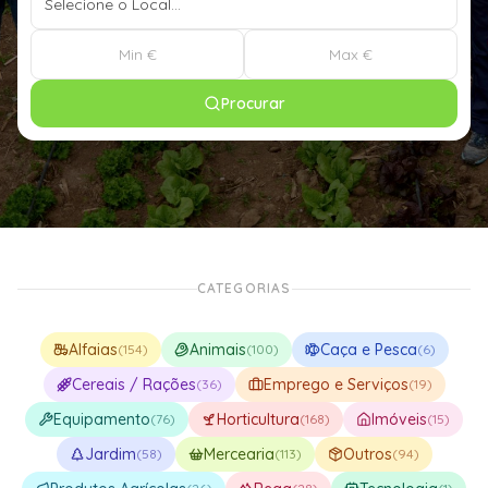
Procurar
CATEGORIAS
Alfaias
Animais
Caça e Pesca
(
154
)
(
100
)
(
6
)
Cereais / Rações
Emprego e Serviços
(
36
)
(
19
)
Equipamento
Horticultura
Imóveis
(
76
)
(
168
)
(
15
)
Jardim
Mercearia
Outros
(
58
)
(
113
)
(
94
)