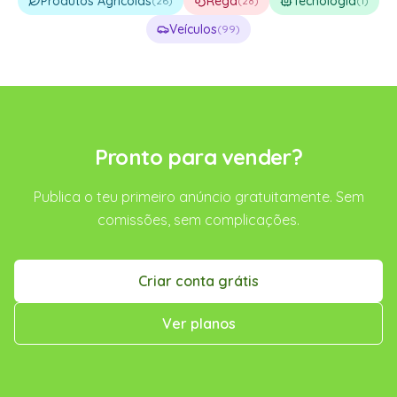
Produtos Agrícolas
Rega
Tecnologia
(
26
)
(
28
)
(
1
)
Veículos
(
99
)
Pronto para vender?
Publica o teu primeiro anúncio gratuitamente. Sem
comissões, sem complicações.
Criar conta grátis
Ver planos